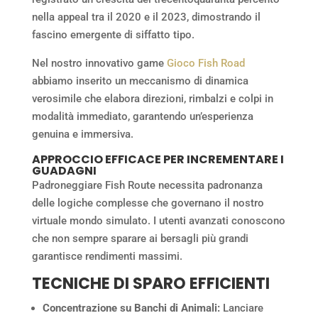
nella appeal tra il 2020 e il 2023, dimostrando il
fascino emergente di siffatto tipo.
Nel nostro innovativo game
Gioco Fish Road
abbiamo inserito un meccanismo di dinamica
verosimile che elabora direzioni, rimbalzi e colpi in
modalità immediato, garantendo un’esperienza
genuina e immersiva.
APPROCCIO EFFICACE PER INCREMENTARE I
GUADAGNI
Padroneggiare Fish Route necessita padronanza
delle logiche complesse che governano il nostro
virtuale mondo simulato. I utenti avanzati conoscono
che non sempre sparare ai bersagli più grandi
garantisce rendimenti massimi.
TECNICHE DI SPARO EFFICIENTI
Concentrazione su Banchi di Animali:
Lanciare