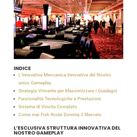
INDICE
L’innovativa Meccanica Innovativa del Nostro
unico Gameplay
Strategia Vincente per Massimizzare i Guadagni
Funzionalità Tecnologiche e Prestazioni
Sistema di Vincita Completo
Come mai Fish Route Domina il Mercato
L’ESCLUSIVA STRUTTURA INNOVATIVA DEL
NOSTRO GAMEPLAY