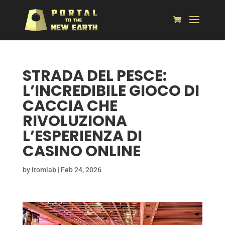
STRADA DEL PESCE:
L’INCREDIBILE GIOCO DI
CACCIA CHE
RIVOLUZIONA
L’ESPERIENZA DI
CASINO ONLINE
by
itomlab
|
Feb 24, 2026