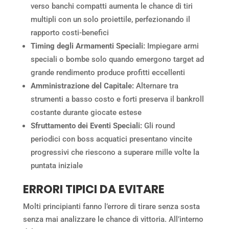
verso banchi compatti aumenta le chance di tiri
multipli con un solo proiettile, perfezionando il
rapporto costi-benefici
Timing degli Armamenti Speciali:
Impiegare armi
speciali o bombe solo quando emergono target ad
grande rendimento produce profitti eccellenti
Amministrazione del Capitale:
Alternare tra
strumenti a basso costo e forti preserva il bankroll
costante durante giocate estese
Sfruttamento dei Eventi Speciali:
Gli round
periodici con boss acquatici presentano vincite
progressivi che riescono a superare mille volte la
puntata iniziale
ERRORI TIPICI DA EVITARE
Molti principianti fanno l’errore di tirare senza sosta
senza mai analizzare le chance di vittoria. All’interno