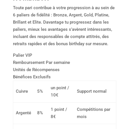
Toute pari contribue à votre progression à au sein de
6 paliers de fidélité : Bronze, Argent, Gold, Platine,
Brillant et Elite. Davantage tu progressez dans les
paliers, mieux les avantages s’avèrent intéressants,
incluant des responsables de compte attitrés, des
retraits rapides et des bonus birthday sur mesure.
Palier VIP
Remboursement Par semaine
Unités de Récompenses
Bénéfices Exclusifs
un point /
Cuivre
5%
Support normal
10€
1 point /
Compétitions par
Argenté
8%
8€
mois