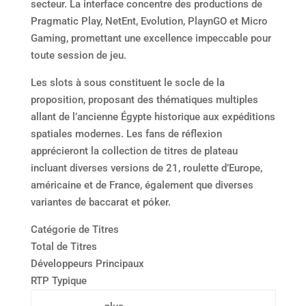
secteur. La interface concentre des productions de
Pragmatic Play, NetEnt, Evolution, PlaynGO et Micro
Gaming, promettant une excellence impeccable pour
toute session de jeu.
Les slots à sous constituent le socle de la
proposition, proposant des thématiques multiples
allant de l’ancienne Égypte historique aux expéditions
spatiales modernes. Les fans de réflexion
apprécieront la collection de titres de plateau
incluant diverses versions de 21, roulette d’Europe,
américaine et de France, également que diverses
variantes de baccarat et póker.
Catégorie de Titres
Total de Titres
Développeurs Principaux
RTP Typique