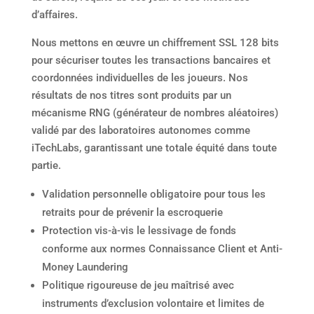
d’affaires.
Nous mettons en œuvre un chiffrement SSL 128 bits
pour sécuriser toutes les transactions bancaires et
coordonnées individuelles de les joueurs. Nos
résultats de nos titres sont produits par un
mécanisme RNG (générateur de nombres aléatoires)
validé par des laboratoires autonomes comme
iTechLabs, garantissant une totale équité dans toute
partie.
Validation personnelle obligatoire pour tous les
retraits pour de prévenir la escroquerie
Protection vis-à-vis le lessivage de fonds
conforme aux normes Connaissance Client et Anti-
Money Laundering
Politique rigoureuse de jeu maîtrisé avec
instruments d’exclusion volontaire et limites de