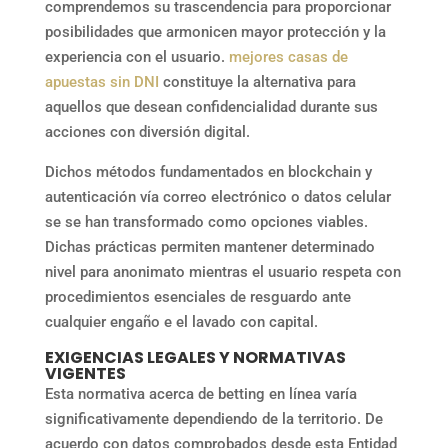
comprendemos su trascendencia para proporcionar
posibilidades que armonicen mayor protección y la
experiencia con el usuario.
mejores casas de
apuestas sin DNI
constituye la alternativa para
aquellos que desean confidencialidad durante sus
acciones con diversión digital.
Dichos métodos fundamentados en blockchain y
autenticación vía correo electrónico o datos celular
se se han transformado como opciones viables.
Dichas prácticas permiten mantener determinado
nivel para anonimato mientras el usuario respeta con
procedimientos esenciales de resguardo ante
cualquier engaño e el lavado con capital.
EXIGENCIAS LEGALES Y NORMATIVAS
VIGENTES
Esta normativa acerca de betting en línea varía
significativamente dependiendo de la territorio. De
acuerdo con datos comprobados desde esta Entidad