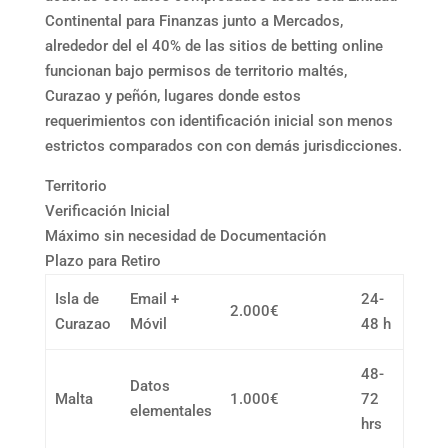
Continental para Finanzas junto a Mercados,
alrededor del el 40% de las sitios de betting online
funcionan bajo permisos de territorio maltés,
Curazao y peñón, lugares donde estos
requerimientos con identificación inicial son menos
estrictos comparados con con demás jurisdicciones.
Territorio
Verificación Inicial
Máximo sin necesidad de Documentación
Plazo para Retiro
Isla de
Email +
24-
2.000€
Curazao
Móvil
48 h
48-
Datos
Malta
1.000€
72
elementales
hrs