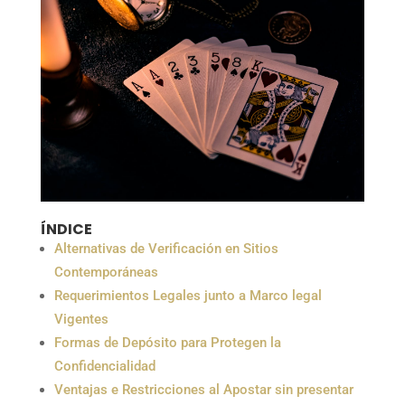
ÍNDICE
Alternativas de Verificación en Sitios
Contemporáneas
Requerimientos Legales junto a Marco legal
Vigentes
Formas de Depósito para Protegen la
Confidencialidad
Ventajas e Restricciones al Apostar sin presentar