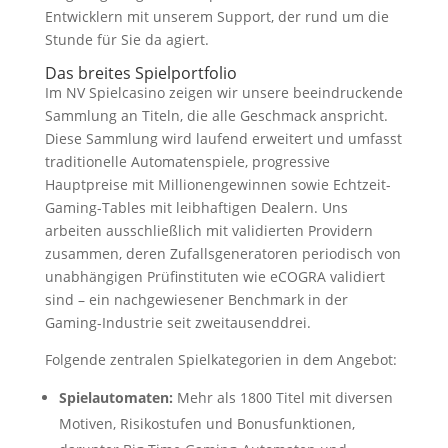
Entwicklern mit unserem Support, der rund um die
Stunde für Sie da agiert.
Das breites Spielportfolio
Im NV Spielcasino zeigen wir unsere beeindruckende
Sammlung an Titeln, die alle Geschmack anspricht.
Diese Sammlung wird laufend erweitert und umfasst
traditionelle Automatenspiele, progressive
Hauptpreise mit Millionengewinnen sowie Echtzeit-
Gaming-Tables mit leibhaftigen Dealern. Uns
arbeiten ausschließlich mit validierten Providern
zusammen, deren Zufallsgeneratoren periodisch von
unabhängigen Prüfinstituten wie eCOGRA validiert
sind – ein nachgewiesener Benchmark in der
Gaming-Industrie seit zweitausenddrei.
Folgende zentralen Spielkategorien in dem Angebot:
Spielautomaten:
Mehr als 1800 Titel mit diversen
Motiven, Risikostufen und Bonusfunktionen,