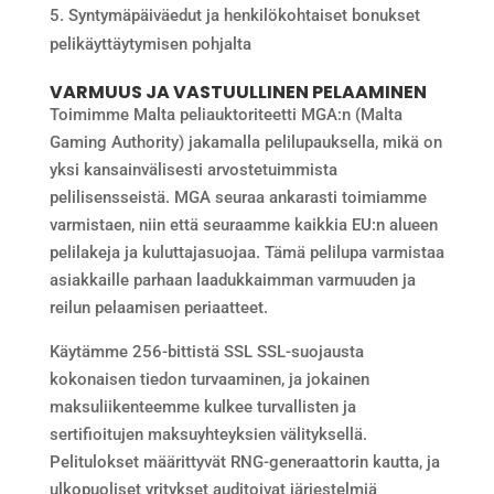
Syntymäpäiväedut ja henkilökohtaiset bonukset
pelikäyttäytymisen pohjalta
VARMUUS JA VASTUULLINEN PELAAMINEN
Toimimme Malta peliauktoriteetti MGA:n (Malta
Gaming Authority) jakamalla pelilupauksella, mikä on
yksi kansainvälisesti arvostetuimmista
pelilisensseistä. MGA seuraa ankarasti toimiamme
varmistaen, niin että seuraamme kaikkia EU:n alueen
pelilakeja ja kuluttajasuojaa. Tämä pelilupa varmistaa
asiakkaille parhaan laadukkaimman varmuuden ja
reilun pelaamisen periaatteet.
Käytämme 256-bittistä SSL SSL-suojausta
kokonaisen tiedon turvaaminen, ja jokainen
maksuliikenteemme kulkee turvallisten ja
sertifioitujen maksuyhteyksien välityksellä.
Pelitulokset määrittyvät RNG-generaattorin kautta, ja
ulkopuoliset yritykset auditoivat järjestelmiä