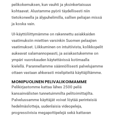
pelikokemuksen, kun vauhti ja yksinkertaisuus
kohtaavat. Alustamme pyörii täydellisesti niin
tietokoneella ja älypuhelimilla, sallien peliajan missä
ja koska vain.
UI-käyttöliittymämme on rakennettu asiakkaiden
vaatimuksiin miettien varsinkin Suomen pelaajien
vaatimukset. Liikkuminen on intuitiivista, kolikkopelit
aukeavat salamannopeasti, ja asiakastukemme on
ympäri vuorokauden käytettävissä kotimaalla
kielellä. Parannellamme säännöllisesti palvelujamme
ottaen vastaan ahkerasti mielipiteitä käyttäjiltämme.
MONIPUOLINEN PELIVALIKOIMAMME
Pelikirjastomme kattaa lähes 2500 peliä
kansainvälisten tunnetuimmilta pelitoimittajilta.
Palvelussamme käyttäjät voivat löytää perinteisiä
hedelmäslotteja, uudenlaisia videopeleja,
progressiivisia megapottipelejä sekä kattavan