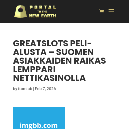
GREATSLOTS PELI-
ALUSTA – SUOMEN
ASIAKKAIDEN RAIKAS
LEMPPARI
NETTIKASINOLLA
by
itomlab
|
Feb 7, 2026