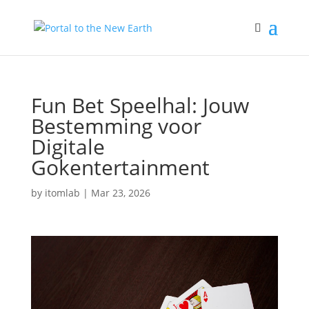
Fun Bet Speelhal: Jouw
Bestemming voor
Digitale
Gokentertainment
by
itomlab
|
Mar 23, 2026