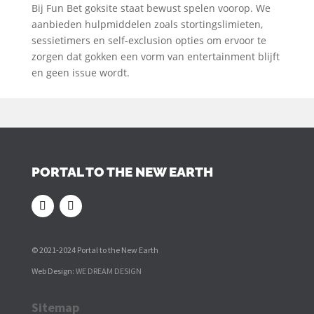
Bij Fun Bet goksite staat bewust spelen voorop. We
aanbieden hulpmiddelen zoals stortingslimieten,
sessietimers en self-exclusion opties om ervoor te
zorgen dat gokken een vorm van entertainment blijft
en geen issue wordt.
PORTAL TO THE NEW EARTH
© 2021-2024 Portal to the New Earth
Web Design:
WE DREAM DESIGN
Sitemap