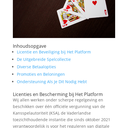
Inhoudsopgave
Licentie en Beveiliging bij Het Platform
De Uitgebreide Spelcollectie
Diverse Betaalopties
Promoties en Beloningen
Ondersteuning Als Je Dit Nodig Hebt
Licenties en Bescherming bij Het Platform
Wij allen werken onder scherpe regelgeving en
beschikken over één officiële vergunning van de
Kansspelautoriteit (KSA), de Vaderlandse
toezichthoudende instantie die sinds oktober 2021
verantwoordelijk is voor het reguleren van digitale