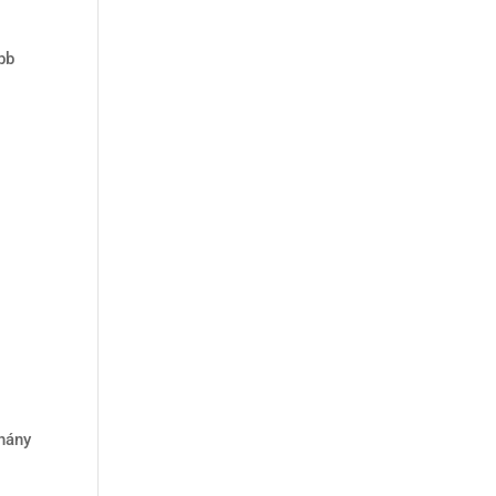
bb
hány