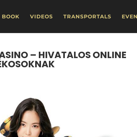
BOOK
VIDEOS
TRANSPORTALS
EVE
ASINO – HIVATALOS ONLINE
TÉKOSOKNAK