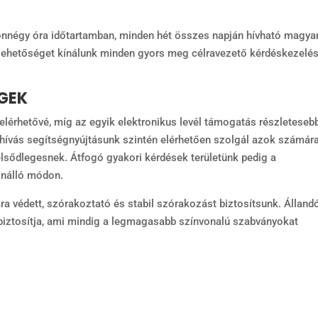
négy óra időtartamban, minden hét összes napján hívható magya
i lehetőséget kínálunk minden gyors meg célravezető kérdéskezelé
GEK
 elérhetővé, míg az egyik elektronikus levél támogatás részleteseb
hívás segítségnyújtásunk szintén elérhetően szolgál azok számára
lsődlegesnek. Átfogó gyakori kérdések területünk pedig a
önálló módon.
ra védett, szórakoztató és stabil szórakozást biztosítsunk. Álland
 biztosítja, ami mindig a legmagasabb színvonalú szabványokat