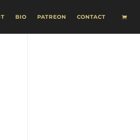
NT
BIO
PATREON
CONTACT