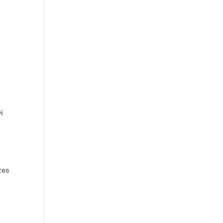
i
zes