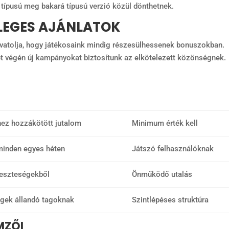
 típusú meg bakará típusú verzió közül dönthetnek.
LEGES AJÁNLATOK
vatolja, hogy játékosaink mindig részesülhessenek bonuszokban.
ét végén új kampányokat biztosítunk az elkötelezett közönségnek.
hez hozzákötött jutalom
Minimum érték kell
minden egyes héten
Játszó felhasználóknak
veszteségekből
Önműködő utalás
égek állandó tagoknak
Szintlépéses struktúra
MZŐI