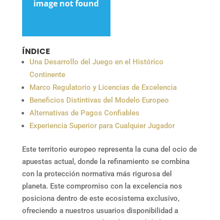
ÍNDICE
Una Desarrollo del Juego en el Histórico
Continente
Marco Regulatorio y Licencias de Excelencia
Beneficios Distintivas del Modelo Europeo
Alternativas de Pagos Confiables
Experiencia Superior para Cualquier Jugador
Este territorio europeo representa la cuna del ocio de
apuestas actual, donde la refinamiento se combina
con la protección normativa más rigurosa del
planeta. Este compromiso con la excelencia nos
posiciona dentro de este ecosistema exclusivo,
ofreciendo a nuestros usuarios disponibilidad a