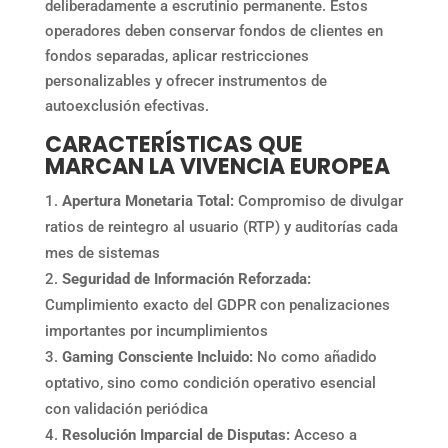
deliberadamente a escrutinio permanente. Estos
operadores deben conservar fondos de clientes en
fondos separadas, aplicar restricciones
personalizables y ofrecer instrumentos de
autoexclusión efectivas.
CARACTERÍSTICAS QUE
MARCAN LA VIVENCIA EUROPEA
Apertura Monetaria Total:
Compromiso de divulgar
ratios de reintegro al usuario (RTP) y auditorías cada
mes de sistemas
Seguridad de Información Reforzada:
Cumplimiento exacto del GDPR con penalizaciones
importantes por incumplimientos
Gaming Consciente Incluido:
No como añadido
optativo, sino como condición operativo esencial
con validación periódica
Resolución Imparcial de Disputas:
Acceso a