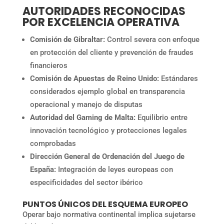
AUTORIDADES RECONOCIDAS
POR EXCELENCIA OPERATIVA
Comisión de Gibraltar:
Control severa con enfoque
en protección del cliente y prevención de fraudes
financieros
Comisión de Apuestas de Reino Unido:
Estándares
considerados ejemplo global en transparencia
operacional y manejo de disputas
Autoridad del Gaming de Malta:
Equilibrio entre
innovación tecnológico y protecciones legales
comprobadas
Dirección General de Ordenación del Juego de
España:
Integración de leyes europeas con
especificidades del sector ibérico
PUNTOS ÚNICOS DEL ESQUEMA EUROPEO
Operar bajo normativa continental implica sujetarse