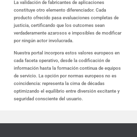
La validación de fabricantes de aplicaciones
constituye otro elemento diferenciador. Cada
producto ofrecido pasa evaluaciones completas de
justicia, certificando que los outcomes sean
verdaderamente azarosos e imposibles de modificar
por ningún actor involucrada.
Nuestra portal incorpora estos valores europeos en
cada faceta operativo, desde la codificación de
información hasta la formación continua de equipos
de servicio. La opción por normas europeos no es
coincidencia: representa la cima de décadas
optimizando el equilibrio entre diversión excitante y
seguridad consciente del usuario.