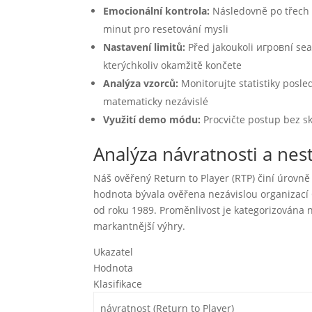
Emocionální kontrola:
Následovně po třech 
minut pro resetování mysli
Nastavení limitů:
Před jakoukoli игровní sea
kterýchkoliv okamžitě končete
Analýza vzorců:
Monitorujte statistiky posle
matematicky nezávislé
Využití demo módu:
Procvičte postup bez s
Analýza návratnosti a nest
Náš ověřený Return to Player (RTP) činí úrovně
hodnota bývala ověřena nezávislou organizací 
od roku 1989. Proměnlivost je kategorizována 
markantnější výhry.
Ukazatel
Hodnota
Klasifikace
návratnost (Return to Player)