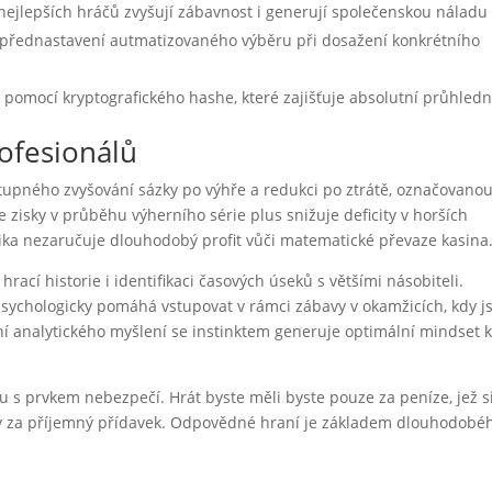
nejlepších hráčů zvyšují zábavnost i generují společenskou náladu
přednastavení autmatizovaného výběru při dosažení konkrétního
t pomocí kryptografického hashe, které zajišťuje absolutní průhled
rofesionálů
stupného zvyšování sázky po výhře a redukci po ztrátě, označovano
e zisky v průběhu výherního série plus snižuje deficity v horších
tika nezaručuje dlouhodobý profit vůči matematické převaze kasina
rací historie i identifikaci časových úseků s většími násobiteli.
, psychologicky pomáhá vstupovat v rámci zábavy v okamžicích, kdy j
 analytického myšlení se instinktem generuje optimální mindset 
s prvkem nebezpečí. Hrát byste měli byste pouze za peníze, jež s
isky za příjemný přídavek. Odpovědné hraní je základem dlouhodobé