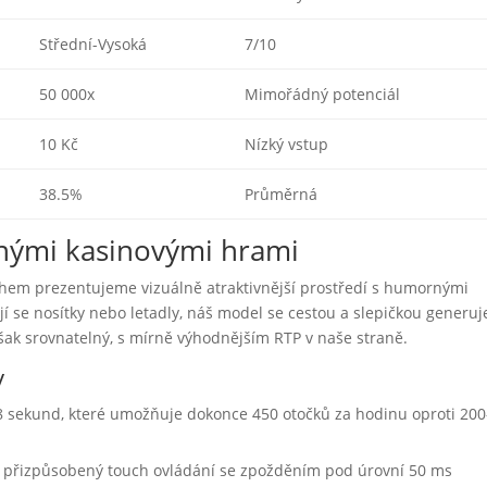
Střední-Vysoká
7/10
50 000x
Mimořádný potenciál
10 Kč
Nízký vstup
38.5%
Průměrná
nými kasinovými hrami
shem prezentujeme vizuálně atraktivnější prostředí s humornými
 se nosítky nebo letadly, náš model se cestou a slepičkou generuj
ak srovnatelný, s mírně výhodnějším RTP v naše straně.
y
 8 sekund, které umožňuje dokonce 450 otočků za hodinu oproti 20
n přizpůsobený touch ovládání se zpožděním pod úrovní 50 ms