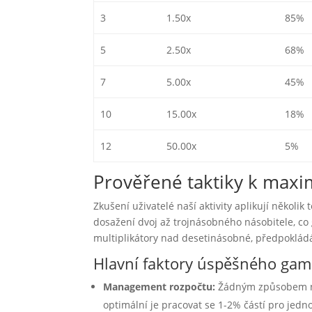
3
1.50x
85%
5
2.50x
68%
7
5.00x
45%
10
15.00x
18%
12
50.00x
5%
Prověřené taktiky k maxim
Zkušení uživatelé naší aktivity aplikují několi
dosažení dvoj až trojnásobného násobitele, co g
multiplikátory nad desetinásobné, předpokládá 
Hlavní faktory úspěšného ga
Management rozpočtu:
Žádným způsobem ne
optimální je pracovat se 1-2% částí pro jedn