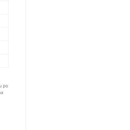
tu po
na