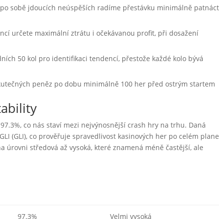
po sobě jdoucích neúspěších radíme přestávku minimálně patnác
ncí určete maximální ztrátu i očekávanou profit, při dosažení
dních 50 kol pro identifikaci tendencí, přestože každé kolo bývá
kutečných peněz po dobu minimálně 100 her před ostrým startem
ability
 97.3%, co nás staví mezi nejvýnosnější crash hry na trhu. Daná
GLI (GLI), co prověřuje spravedlivost kasinových her po celém plan
na úrovni středová až vysoká, které znamená méně častější, ale
97.3%
Velmi vysoká