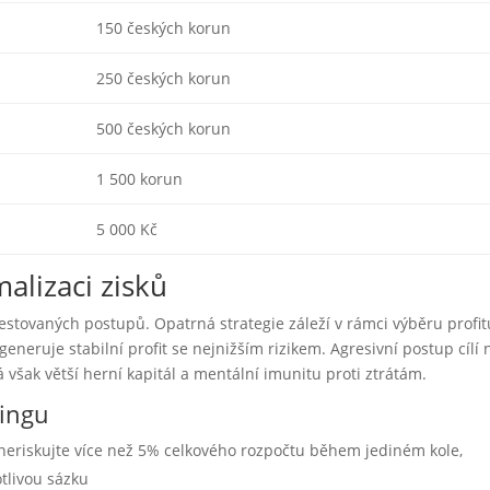
150 českých korun
250 českých korun
500 českých korun
1 500 korun
5 000 Kč
alizaci zisků
k testovaných postupů. Opatrná strategie záleží v rámci výběru profi
eneruje stabilní profit se nejnižším rizikem. Agresivní postup cílí 
však větší herní kapitál a mentální imunitu proti ztrátám.
mingu
riskujte více než 5% celkového rozpočtu během jediném kole,
otlivou sázku