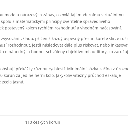
ému modelu nárazových zábav, co ovládají modernímu virtuálnímu
y spolu s matematickými principy ověřitelně spravedlivého
tek postavený kolem rychlém rozhodnutí a vhodném načasování.
zvyšování vkladu, přičemž každý úspěšný přesun kuřete skrze ru
sí rozhodnout, jestli následovat dále plus riskovat, nebo inkasova
ůrce náhodných hodnot schválený objektivními auditory, co zaruču
 pohybují překážky různou rychlostí. Minimální sázka začína z úrovn
 korun za jediné herní kolo. Jakýkoliv vítězný průchod eskaluje
 zcela jasná.
110 českých korun