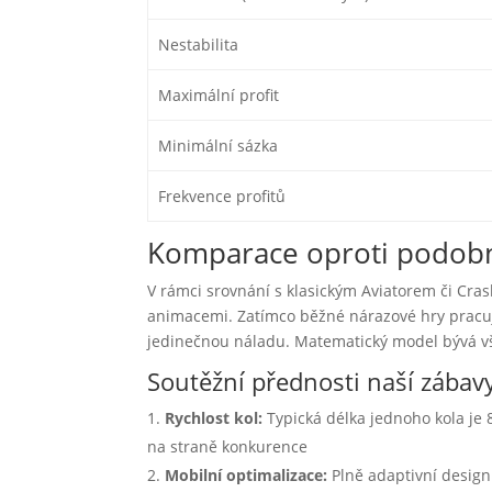
Nestabilita
Maximální profit
Minimální sázka
Frekvence profitů
Komparace oproti podob
V rámci srovnání s klasickým Aviatorem či Cra
animacemi. Zatímco běžné nárazové hry pracují
jedinečnou náladu. Matematický model bývá vš
Soutěžní přednosti naší zábav
Rychlost kol:
Typická délka jednoho kola je
na straně konkurence
Mobilní optimalizace:
Plně adaptivní desig