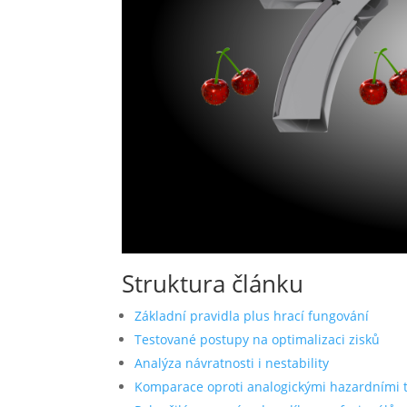
Struktura článku
Základní pravidla plus hrací fungování
Testované postupy na optimalizaci zisků
Analýza návratnosti i nestability
Komparace oproti analogickými hazardními t