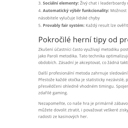
Sociální elementy:
Živý chat i leaderboardy 
Automatický výběr funkcionality:
Možnost 
násobitele vylučuje lidské chyby
Provably fair systém:
Každý result lze ověři
Pokročilé herní tipy od p
Zkušení účastníci často využívají metodiku po
jako Paroli metodika. Tato technika optimalizuj
obdobích. Zásadní je akceptovat, co žádná tak
Další profesionální metoda zahrnuje sledování h
Přestože každé otočka je statisticky nezávislé
přesvědčeni ohledně vhodném timingu. Spojení
zdařilé gaming.
Nezapomeňte, co naše hra je primárně zábavou 
můžete dovolit ztratit, i považovat veškeré z
radosti ze kasinových her.