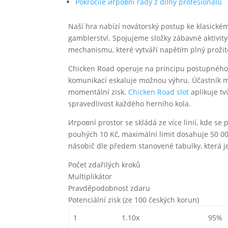
Pokročilé игровní rady z dílny profesionálů
Naší hra nabízí novátorský postup ke klasick
gamblerství. Spojujeme složky zábavné aktivit
mechanismu, které vytváří napětím plný proži
Chicken Road operuje na principu postupného 
komunikací eskaluje možnou výhru. Účastník mu
momentální zisk.
Chicken Road slot
aplikuje tv
spravedlivost každého herního kola.
Игровní prostor se skládá ze více linií, kde se
pouhých 10 Kč, maximální limit dosahuje 50 000
násobič dle předem stanovené tabulky, která je
Počet zdařilých kroků
Multiplikátor
Pravděpodobnost zdaru
Potenciální zisk (ze 100 českých korun)
1
1.10x
95%