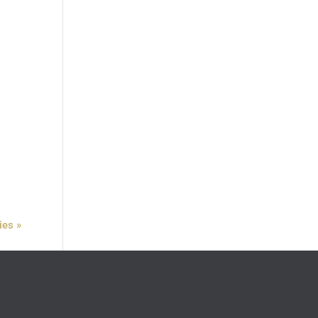
ies »