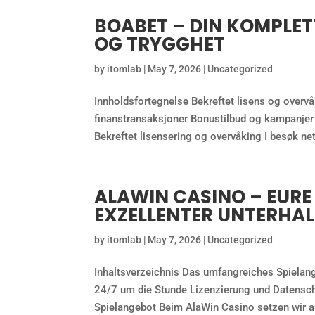
BOABET – DIN KOMPLET
OG TRYGGHET
by
itomlab
|
May 7, 2026
|
Uncategorized
Innholdsfortegnelse Bekreftet lisens og overvå
finanstransaksjoner Bonustilbud og kampanjer
Bekreftet lisensering og overvåking I besøk net
ALAWIN CASINO – EURE 
EXZELLENTER UNTERHA
by
itomlab
|
May 7, 2026
|
Uncategorized
Inhaltsverzeichnis Das umfangreiches Spielang
24/7 um die Stunde Lizenzierung und Datensch
Spielangebot Beim AlaWin Casino setzen wir au