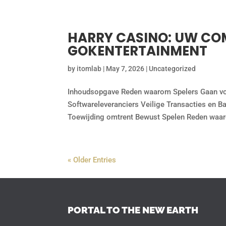
HARRY CASINO: UW CO
GOKENTERTAINMENT
by
itomlab
|
May 7, 2026
|
Uncategorized
Inhoudsopgave Reden waarom Spelers Gaan vo
Softwareleveranciers Veilige Transacties e
Toewijding omtrent Bewust Spelen Reden waar
« Older Entries
PORTAL TO THE NEW EARTH