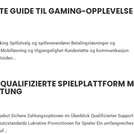
TE GUIDE TIL GAMING-OPPLEVELSE
king Spillutvalg og spilleverandører Betalingsløsninger og
 Mobilløsning og tilgjengelighet Kundestøtte og kommunikasjon
tsiden...
QUALIFIZIERTE SPIELPLATTFORM M
LTUNG
ebot Sichere Zahlungsoptionen im Überblick Qualifizierter Support
utzstandards Lukrative Promotionen für Spieler Ein umfangreiches
f...