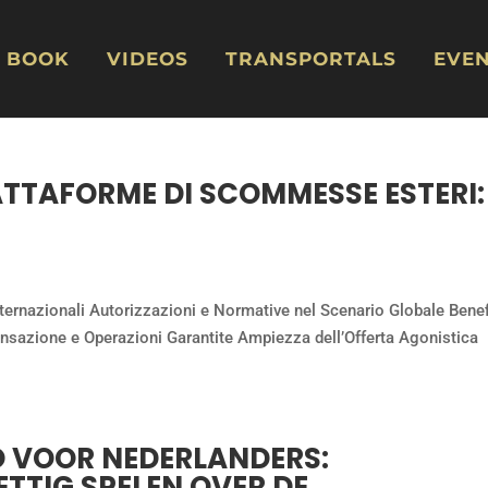
BOOK
VIDEOS
TRANSPORTALS
EVE
ATTAFORME DI SCOMMESSE ESTERI:
Internazionali Autorizzazioni e Normative nel Scenario Globale Benef
nsazione e Operazioni Garantite Ampiezza dell’Offerta Agonistica
 VOOR NEDERLANDERS:
TTIG SPELEN OVER DE