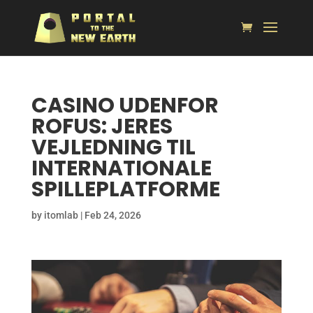
CASINO UDENFOR
ROFUS: JERES
VEJLEDNING TIL
INTERNATIONALE
SPILLEPLATFORME
by
itomlab
|
Feb 24, 2026