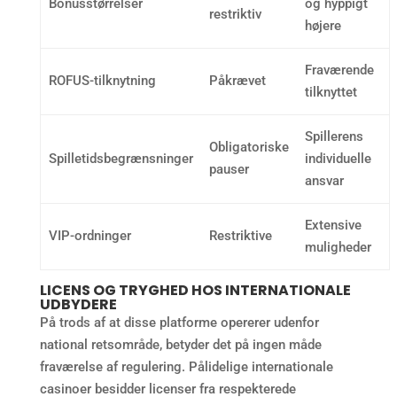
Bonusstørrelser
og hyppigt
restriktiv
højere
Fraværende
ROFUS-tilknytning
Påkrævet
tilknyttet
Spillerens
Obligatoriske
Spilletidsbegrænsninger
individuelle
pauser
ansvar
Extensive
VIP-ordninger
Restriktive
muligheder
LICENS OG TRYGHED HOS INTERNATIONALE
UDBYDERE
På trods af at disse platforme opererer udenfor
national retsområde, betyder det på ingen måde
fraværelse af regulering. Pålidelige internationale
casinoer besidder licenser fra respekterede