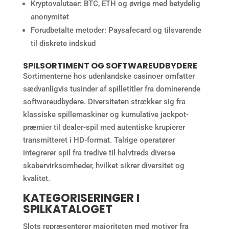
Kryptovalutaer: BTC, ETH og øvrige med betydelig
anonymitet
Forudbetalte metoder: Paysafecard og tilsvarende
til diskrete indskud
SPILSORTIMENT OG SOFTWAREUDBYDERE
Sortimenterne hos udenlandske casinoer omfatter
sædvanligvis tusinder af spilletitler fra dominerende
softwareudbydere. Diversiteten strækker sig fra
klassiske spillemaskiner og kumulative jackpot-
præmier til dealer-spil med autentiske krupierer
transmitteret i HD-format. Talrige operatører
integrerer spil fra tredive til halvtreds diverse
skabervirksomheder, hvilket sikrer diversitet og
kvalitet.
KATEGORISERINGER I
SPILKATALOGET
Slots repræsenterer majoriteten med motiver fra