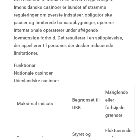
Imens danske casinoer er bundet af stramme
reguleringer om øverste indsatser, obligatoriske
pauser og limiterede bonusopbygninger, opererer
internationale operatører under afvigende
lovmæssige forhold. Det resulterer i en spiloplevelse,
der appellerer til personer, der ønsker reducerede
limitationer.
Funktioner
Nationale casinoer
Udenlandske casinoer
Manglende
Begrænset til
eller
Maksimal indsats
DKK
forhøjede
grænser
Fluktuerende
Styret og