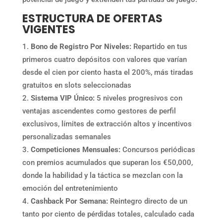
ESTRUCTURA DE OFERTAS
VIGENTES
Bono de Registro Por Niveles:
Repartido en tus
primeros cuatro depósitos con valores que varían
desde el cien por ciento hasta el 200%, más tiradas
gratuitos en slots seleccionadas
Sistema VIP Único:
5 niveles progresivos con
ventajas ascendentes como gestores de perfil
exclusivos, límites de extracción altos y incentivos
personalizadas semanales
Competiciones Mensuales:
Concursos periódicas
con premios acumulados que superan los €50,000,
donde la habilidad y la táctica se mezclan con la
emoción del entretenimiento
Cashback Por Semana:
Reintegro directo de un
tanto por ciento de pérdidas totales, calculado cada