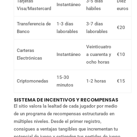
Tarjetas
3-5 días
Diez
Instantáneo
Visa/Mastercard
hábiles
euros
Transferencia de
1-3 días
3-7 días
€20
Banco
laborables
laborables
Veinticuatro
Carteras
Instantáneo
a cuarenta y
€10
Electrónicas
ocho horas
15-30
Criptomonedas
1-2 horas
€15
minutos
SISTEMA DE INCENTIVOS Y RECOMPENSAS
El sitio valora la lealtad de cada jugador por medio
de un programa de recompensas estructurado en
múltiples niveles. Desde el primer registro,
consigues a ventajas tangibles que incrementan tu
potencial de juego y extienden tus partidas de juego.