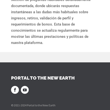
documentada, donde ubicarás respuestas
instantáneas a las dudas más habituales sobre
ingresos, retiros, validación de perfil y
requerimientos de bonos. Esta base de
conocimientos se actualiza regularmente para
mostrar las últimas prestaciones y políticas de
nuestra plataforma.
PORTAL TO THE NEW EARTH
© 2021-2024 Portal to the New Earth