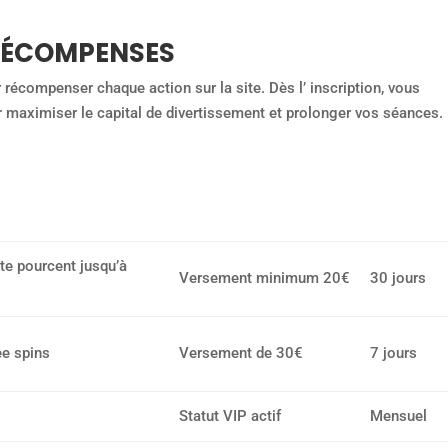
 RÉCOMPENSES
 récompenser chaque action sur la site. Dès l’ inscription, vous
 maximiser le capital de divertissement et prolonger vos séances.
te pourcent jusqu’à
Versement minimum 20€
30 jours
ee spins
Versement de 30€
7 jours
Statut VIP actif
Mensuel