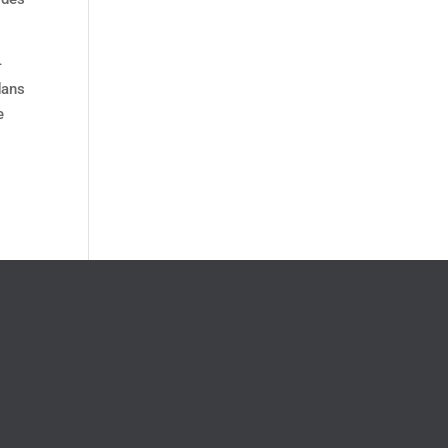
-
dans
e