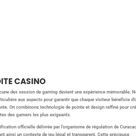
DITE CASINO
acune des session de gaming devient une expérience mémorable. N
iculière aux aspects pour garantir que chaque visiteur bénéficie d’
vante. On combinons technologie de pointe et design raffiné pour cr
ntes des gamers les plus exigeants.
fication officielle délivrée par l’organisme de régulation de Curaca
t ainsi un contexte de jeu légal et transparent. Cette précieuse