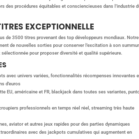
rs des procédures équitables et consciencieuses dans l’industrie d
TITRES EXCEPTIONNELLE
lus de 3500 titres provenant des top développeurs mondiaux. Notre
mment de nouvelles sorties pour conserver l’excitation à son summu
électionnée pour proposer diversité et qualité supérieure.
ES
ots avec univers variées, fonctionnalités récompenses innovantes e
ons d’euros
tte EU, américaine et FR, blackjack dans toutes ses variantes, punt
roupiers professionnels en temps réel réel, streaming très haute
s, aviator et autres jeux rapides pour des parties dynamiques
xtraordinaires avec des jackpots cumulatives qui augmentent en