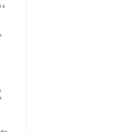
4 à
e
s
s
ides