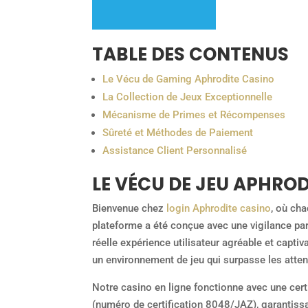
TABLE DES CONTENUS
Le Vécu de Gaming Aphrodite Casino
La Collection de Jeux Exceptionnelle
Mécanisme de Primes et Récompenses
Sûreté et Méthodes de Paiement
Assistance Client Personnalisé
LE VÉCU DE JEU APHRO
Bienvenue chez
login Aphrodite casino
, où ch
plateforme a été conçue avec une vigilance part
réelle expérience utilisateur agréable et capti
un environnement de jeu qui surpasse les atte
Notre casino en ligne fonctionne avec une certi
(numéro de certification 8048/JAZ), garantissan