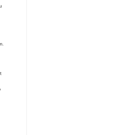
u
m.
t
o