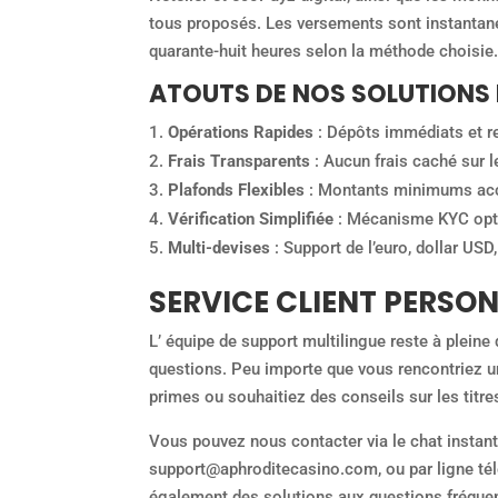
tous proposés. Les versements sont instantanés
quarante-huit heures selon la méthode choisie
ATOUTS DE NOS SOLUTIONS 
Opérations Rapides
: Dépôts immédiats et ret
Frais Transparents
: Aucun frais caché sur le
Plafonds Flexibles
: Montants minimums acces
Vérification Simplifiée
: Mécanisme KYC optim
Multi-devises
: Support de l’euro, dollar USD
SERVICE CLIENT PERSO
L’ équipe de support multilingue reste à pleine
questions. Peu importe que vous rencontriez u
primes ou souhaitiez des conseils sur les titr
Vous pouvez nous contacter via le chat instanta
support@aphroditecasino.com, ou par ligne tél
également des solutions aux questions fréquen