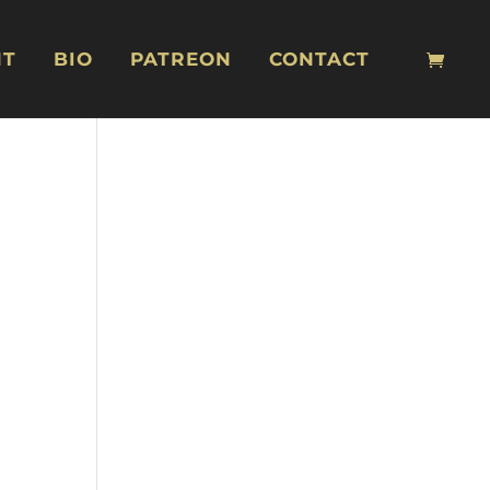
NT
BIO
PATREON
CONTACT